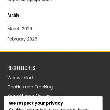
Archiv
March 2026
February 2026
RECHTLICHES
Wer wir sind
Cookies und Tracking
Kontaktieren Sie uns
We respect your privacy
Ihre Privatsphäre
Cookies help us improve your experience,