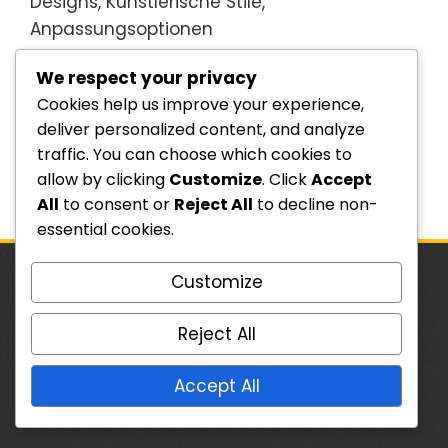
Designs, Künstlerische Stile,
Anpassungsoptionen
We respect your privacy
Archiv
Cookies help us improve your experience,
deliver personalized content, and analyze
March 2026
traffic. You can choose which cookies to
allow by clicking
Customize
. Click
Accept
February 2026
All
to consent or
Reject All
to decline non-
essential cookies.
Customize
RECHTLICHES
Reject All
Wer wir sind
Cookies und Tracking
Accept All
Kontaktieren Sie uns