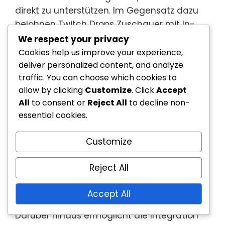
direkt zu unterstützen. Im Gegensatz dazu
belohnen Twitch Drops Zuschauer mit In-
Game-Gegenständen oder Währungen
We respect your privacy
einfach für das Zuschauen, was ein
Cookies help us improve your experience,
passiveres Engagement-Modell schafft.
deliver personalized content, and analyze
traffic. You can choose which cookies to
Während YouTube Gaming eine Vielzahl von
allow by clicking
Customize
. Click
Accept
Belohnungen bietet, enthalten Twitch Drops
All
to consent or
Reject All
to decline non-
oft exklusive Gegenstände, die an
essential cookies.
spezifische Spiele gebunden sind, was ihre
Attraktivität erhöht. Beispielsweise können
Customize
Twitch Drops einzigartige Skins oder
Währungen anbieten, die auf andere Weise
Reject All
nicht erhältlich sind, was ihren Wert für
Accept All
Spieler steigert.
Darüber hinaus ermöglicht die Integration